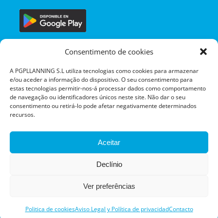
Consentimento de cookies
A PGPLLANNING S.L utiliza tecnologias como cookies para armazenar
e/ou aceder a informação do dispositivo. O seu consentimento para
estas tecnologias permitir-nos-á processar dados como comportamento
de navegação ou identificadores únicos neste site. Não dar o seu
consentimento ou retirá-lo pode afetar negativamente determinados
recursos.
Aceitar
Declínio
© PGPlanning |
Aviso legal y Política de privacidad
|
Ver preferências
Política de Seguridad de la Información
|
Política de cookies
| Diseño:
Globales
Politica de cookies
Aviso Legal y Política de privacidad
Contacto