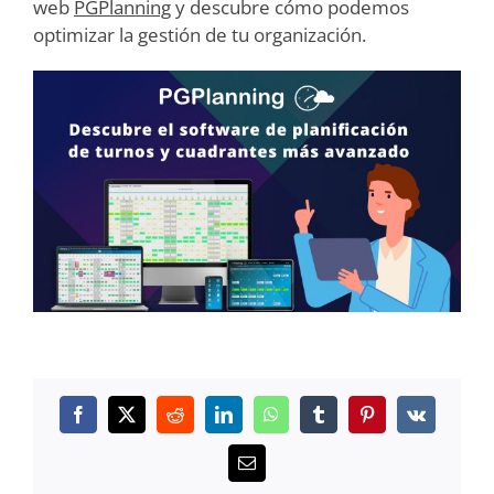
web
PGPlanning
y descubre cómo podemos
optimizar la gestión de tu organización.
Facebook
X
Reddit
LinkedIn
WhatsApp
Tumblr
Pinterest
Vk
Correo
electrónico