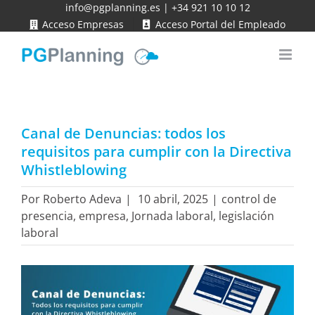
Saltar
info@pgplanning.es
|
+34 921 10 10 12
Acceso Empresas
Acceso Portal del Empleado
al
contenido
Canal de Denuncias: todos los
requisitos para cumplir con la Directiva
Whistleblowing
Por
Roberto Adeva
|
10 abril, 2025
|
control de
presencia
,
empresa
,
Jornada laboral
,
legislación
laboral