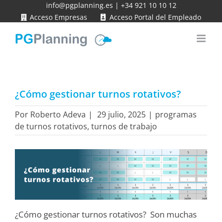
Saltar
info@pgplanning.es
|
+34 921 10 10 12
Acceso Empresas
Acceso Portal del Empleado
al
contenido
¿Cómo gestionar turnos rotativos?
Por
Roberto Adeva
|
29 julio, 2025
|
programas
de turnos rotativos
,
turnos de trabajo
¿Cómo gestionar turnos rotativos? Son muchas