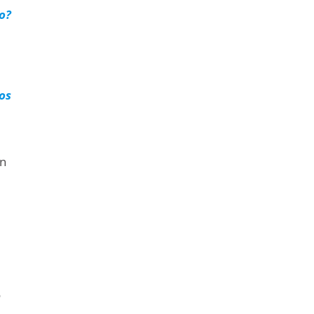
jo?
os
en
o