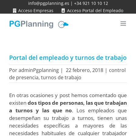
Saltar
info@pgplanning.es
|
+34 921 10 10 12
Acceso Empresas
Acceso Portal del Empleado
al
contenido
Portal del empleado y turnos de trabajo
Por
adminPgplanning
|
22 febrero, 2018
|
control
de presencia
,
turnos de trabajo
En otras ocasiones y post hemos comentado que
existen
dos tipos de personas, las que trabajan
a turnos y las que no
. Los empleados que
desempeñan su trabajo a turnos, tienen unas
necesidades específicas a mayores de las
necesidades habituales de cualquier trabajador