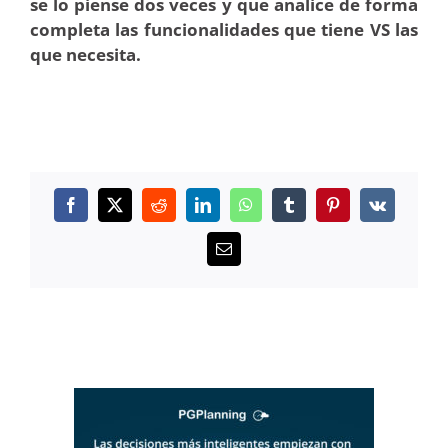
se lo piense dos veces y que analice de forma
completa las funcionalidades que tiene VS las
que necesita.
Facebook
X
Reddit
LinkedIn
WhatsApp
Tumblr
Pinterest
Vk
Correo
electrónico