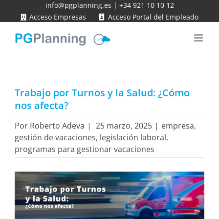
Saltar
info@pgplanning.es
|
+34 921 10 10 12
Acceso Empresas
Acceso Portal del Empleado
al
contenido
Trabajo por Turnos y la Salud: ¿Cómo
nos afecta?
Por
Roberto Adeva
|
25 marzo, 2025
|
empresa
,
gestión de vacaciones
,
legislación laboral
,
programas para gestionar vacaciones