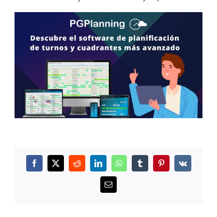
Facebook
X
Reddit
LinkedIn
WhatsApp
Tumblr
Pinterest
Vk
Correo
electrónico