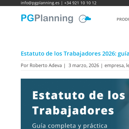
Saltar
info@pgplanning.es
|
+34 921 10 10 12
al
contenido
PROD
Estatuto de los Trabajadores 2026: gu
Por
Roberto Adeva
|
3 marzo, 2026
|
empresa
,
l