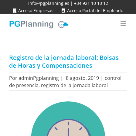
Saltar
info@pgplanning.es
|
+34 921 10 10 12
Acceso Empresas
Acceso Portal del Empleado
al
contenido
Registro de la jornada laboral: Bolsas
de Horas y Compensaciones
Por
adminPgplanning
|
8 agosto, 2019
|
control
de presencia
,
registro de la jornada laboral