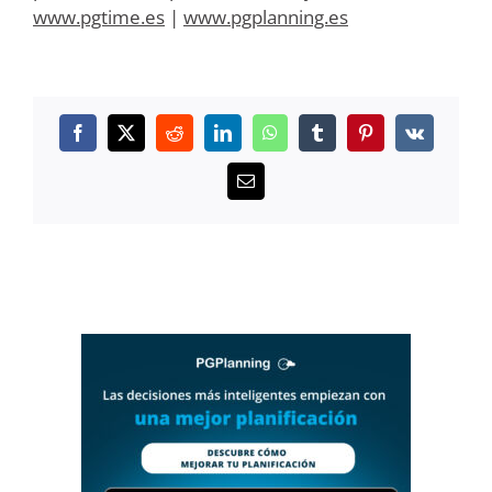
www.pgtime.es
|
www.pgplanning.es
Facebook
X
Reddit
LinkedIn
WhatsApp
Tumblr
Pinterest
Vk
Correo
electrónico